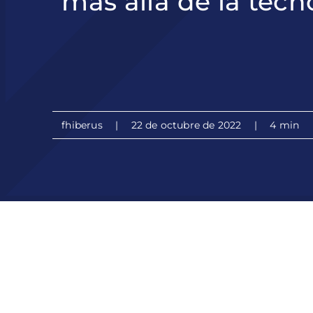
más allá de la tecn
fhiberus
|
22 de octubre de 2022
|
4 min