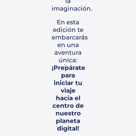
la
imaginación.
En esta
edición te
embarcarás
en una
aventura
única:
¡Prepárate
para
iniciar tu
viaje
hacia el
centro de
nuestro
planeta
digital!