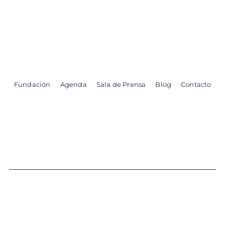
Skip
to
content
Fundación
Agenda
Sala de Prensa
Blog
Contacto