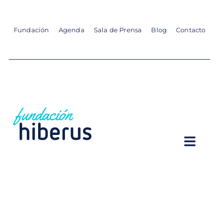
Skip
to
content
Fundación
Agenda
Sala de Prensa
Blog
Contacto
Togg
Navi
VOCACIONES STEAM
FORMACIÓN