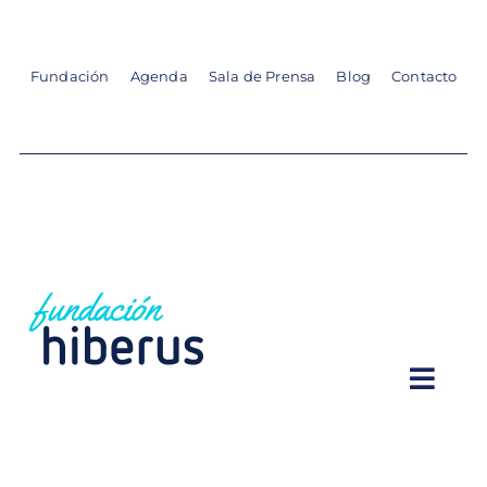
Skip
to
content
Fundación
Agenda
Sala de Prensa
Blog
Contacto
Togg
Navi
VOCACIONES STEAM