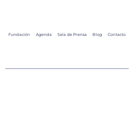
Skip
to
content
Fundación
Agenda
Sala de Prensa
Blog
Contacto