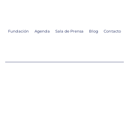
Skip
to
content
Fundación
Agenda
Sala de Prensa
Blog
Contacto