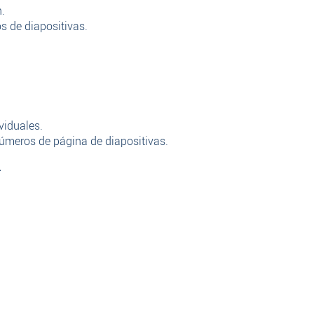
.
os de diapositivas.
viduales.
números de página de diapositivas.
.